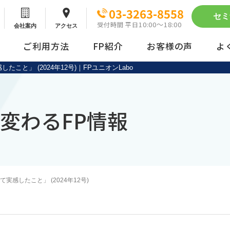
03-3263-8558
セミ
10:00～18:00
受付時間 平日
会社案内
アクセス
ご利用方法
FP紹介
お客様の声
よ
と」 (2024年12号)｜FPユニオンLabo
動画配信サービス
まとめ買い
変わるFP情報
感したこと」 (2024年12号)