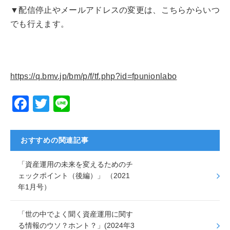
▼配信停止やメールアドレスの変更は、こちらからいつ
でも行えます。
https://q.bmv.jp/bm/p/f/tf.php?id=fpunionlabo
F
T
Li
a
wi
n
c
tt
e
おすすめの関連記事
e
er
「資産運用の未来を変えるためのチ
b
ェックポイント（後編）」 （2021
o
年1月号）
o
k
「世の中でよく聞く資産運用に関す
る情報のウソ？ホント？」(2024年3