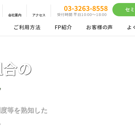
03-3263-8558
セミ
10:00～18:00
受付時間 平日
会社案内
アクセス
ご利用方法
FP紹介
お客様の声
よ
動画配信サービス
まとめ買い
組合の
ト
制度等を熟知した
。