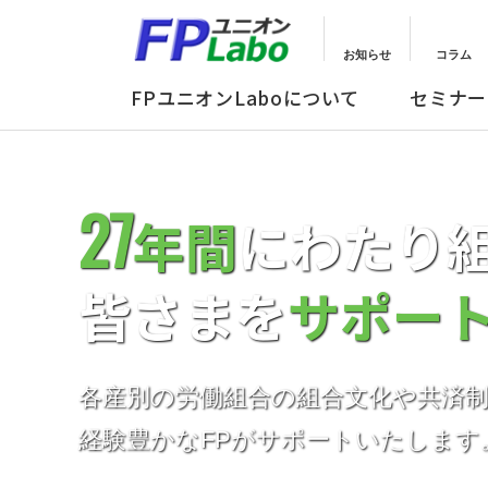
お知らせ
コラム
FPユニオンLaboについて
セミナー
セミナーメニュー
総合サポートプラン
27
年間
にわたり
皆さまを
サポー
各産別の労働組合の組合文化や共済
経験豊かなFPがサポートいたします