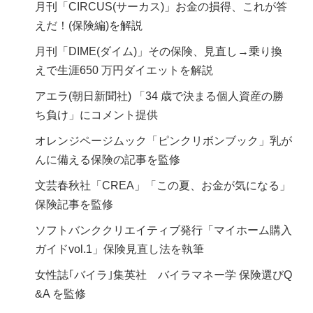
月刊「CIRCUS(サーカス)」お金の損得、これが答
えだ！(保険編)を解説
月刊「DIME(ダイム)」その保険、見直し→乗り換
えで生涯650 万円ダイエットを解説
アエラ(朝日新聞社) 「34 歳で決まる個人資産の勝
ち負け」にコメント提供
オレンジページムック「ピンクリボンブック」乳が
んに備える保険の記事を監修
文芸春秋社「CREA」「この夏、お金が気になる」
保険記事を監修
ソフトバンククリエイティブ発行「マイホーム購入
ガイドvol.1」保険見直し法を執筆
女性誌｢バイラ｣集英社 バイラマネー学 保険選びQ
&A を監修