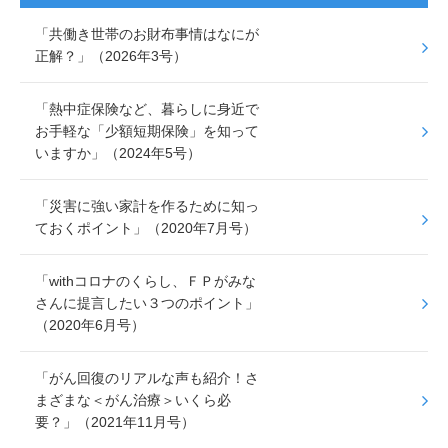
e
er
「共働き世帯のお財布事情はなにが
b
正解？」（2026年3号）
o
o
「熱中症保険など、暮らしに身近で
k
お手軽な「少額短期保険」を知って
いますか」（2024年5号）
「災害に強い家計を作るために知っ
ておくポイント」（2020年7月号）
「withコロナのくらし、ＦＰがみな
さんに提言したい３つのポイント」
（2020年6月号）
「がん回復のリアルな声も紹介！さ
まざまな＜がん治療＞いくら必
要？」（2021年11月号）