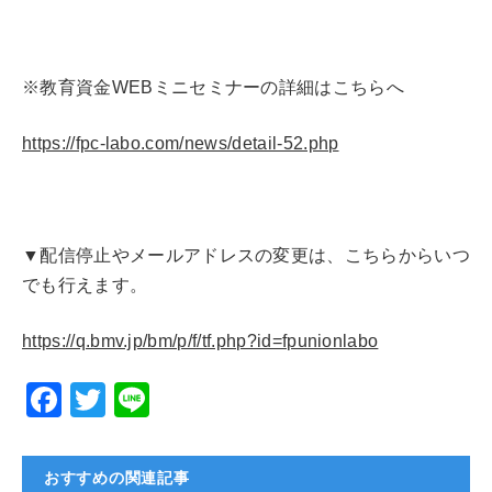
※教育資金WEBミニセミナーの詳細はこちらへ
https://fpc-labo.com/news/detail-52.php
▼配信停止やメールアドレスの変更は、こちらからいつ
でも行えます。
https://q.bmv.jp/bm/p/f/tf.php?id=fpunionlabo
F
T
Li
a
wi
n
c
tt
e
おすすめの関連記事