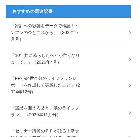
c
tt
e
おすすめの関連記事
e
er
「家計への影響をデータで検証！イ
b
ンフレの今とこれから」（2022年7
o
月号）
o
k
「10年共に暮らしたヘビが亡くなり
まして。」（2026年4号）
「FPが94世帯分のライフプランレ
ポートを作成して実感したこと」 (2
024年12号)
「還暦を迎える父と、娘のライフプ
ラン」 （2020年11月号）
「セミナー講師のＦＰが語る！幸せ