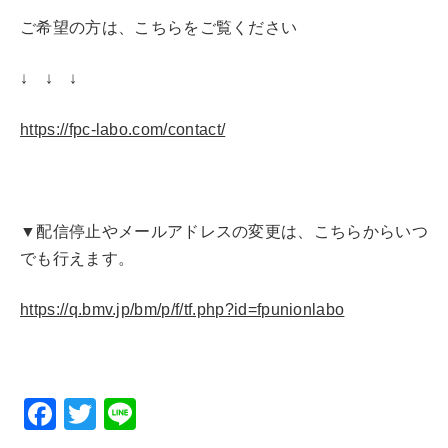
ご希望の方は、こちらをご覧ください
↓ ↓ ↓
https://fpc-labo.com/contact/
▼配信停止やメールアドレスの変更は、こちらからいつ
でも行えます。
https://q.bmv.jp/bm/p/f/tf.php?id=fpunionlabo
F
T
Li
a
wi
n