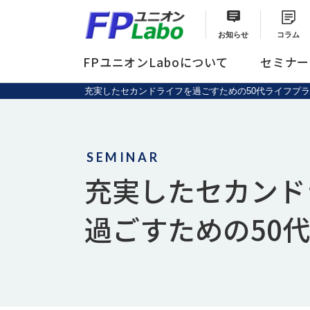
お知らせ
コラム
FPユニオンLaboについて
セミナー
充実したセカンドライフを過ごすための50代ライフプラン
セミナーメニュー
総合サポートプラン
SEMINAR
充実したセカンド
過ごすための50