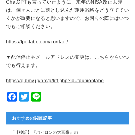
ChatGPTも言っていたように、来年のNISA改正以降
は、個々人ごとに落とし込んだ運用戦略をどう立ててい
くかが重要になると思いますので、お困りの際にはいつ
でもご相談ください。
https://fpc-labo.com/contact/
▼配信停止やメールアドレスの変更は、こちらからいつ
でも行えます。
https://q.bmv.jp/bm/p/f/tf.php?id=fpunionlabo
F
T
Li
a
wi
n
c
tt
e
おすすめの関連記事
e
er
「【検証】『バビロンの大富豪』の